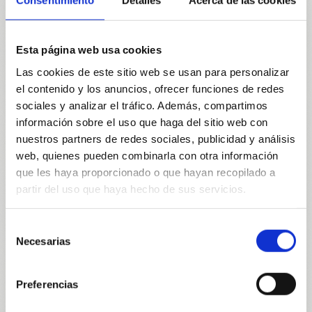
Consentimiento
Detalles
Acerca de las cookies
En el caso de las donaciones recurrentes, los
donantes podrán cancelar la suscripción cuando lo
deseen, debiendo notificar al Banco de Alimentos
Esta página web usa cookies
con un preaviso de 30 días anteriores a la fecha de
Las cookies de este sitio web se usan para personalizar
cobro utilizando el siguiente formulario
el contenido y los anuncios, ofrecer funciones de redes
bancodealimentosvalencia.fillout.com/cancelar-
sociales y analizar el tráfico. Además, compartimos
donacion
. Una vez recibida su solicitud,
información sobre el uso que haga del sitio web con
confirmaremos su email y procederemos a anular el
nuestros partners de redes sociales, publicidad y análisis
siguiente cargo.
web, quienes pueden combinarla con otra información
6. EMISIÓN DE
que les haya proporcionado o que hayan recopilado a
partir del uso que haya hecho de sus servicios.
JUSTIFICANTES
Selección
Las donaciones solo se podrá certificar las
Necesarias
de
donaciones de aquellas cantidades que hayan sido
consentimiento
abonadas, y, por tanto, la emisión del certificado no
será inmediata. El Banco de Alimentos emitirá un
Preferencias
certificado único que será elaborado en los 3 meses