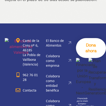
Camí de la
El Banco de
Dona
Creu nº 6,
Alimentos
46185
ahora
La Pobla de
Colabora
Vallbona
como
(Valencia)
empresa
962 76 01
Colabora
28
como
entidad
Contacta
benéfica
Financiado
Colabora
por la Unión
Europea -
como