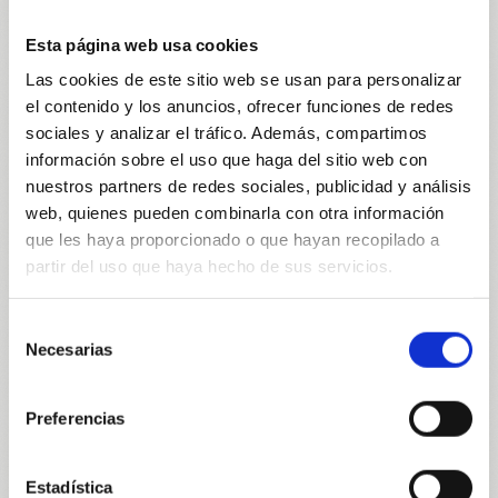
Crecer también es mirar
alrededor, aprender de
Esta página web usa cookies
cada realidad y actuar
Las cookies de este sitio web se usan para personalizar
desde la humildad. Cada
el contenido y los anuncios, ofrecer funciones de redes
reto es una oportunidad
para mejorar, y esta
sociales y analizar el tráfico. Además, compartimos
acción nos recuerda que
información sobre el uso que haga del sitio web con
pequeños gestos pueden
nuestros partners de redes sociales, publicidad y análisis
marcar una gran
web, quienes pueden combinarla con otra información
diferencia. Sumar
que les haya proporcionado o que hayan recopilado a
importa, por mínimo que
partir del uso que haya hecho de sus servicios.
parezca.
Selección
Necesarias
de
Cesta Esencial hiberus
consentimiento
5,00
€
Preferencias
-
+
Estadística