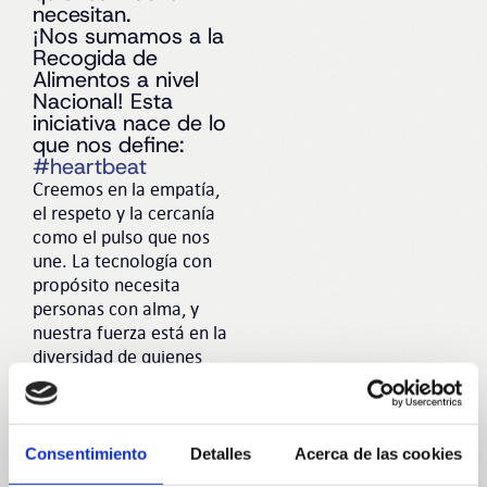
necesitan.
¡Nos sumamos a la
Recogida de
Alimentos a nivel
Nacional! Esta
iniciativa nace de lo
que nos define:
#heartbeat
Creemos en la empatía,
el respeto y la cercanía
como el pulso que nos
une. La tecnología con
propósito necesita
personas con alma, y
nuestra fuerza está en la
diversidad de quienes
construyen este
proyecto cada día. Hoy
ese latido se transforma
en ayuda real.
Consentimiento
Detalles
Acerca de las cookies
#humble