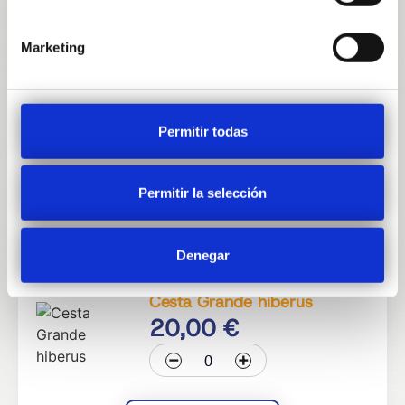
Ver contenido
Marketing
Cesta Estandar hiberus
10,00
€
Permitir todas
-
+
Permitir la selección
Ver contenido
Denegar
Cesta Grande hiberus
20,00
€
-
+