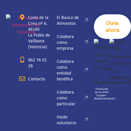
Camí de la
El Banco de
Dona
Creu nº 6,
Alimentos
46185
ahora
La Pobla de
Colabora
Vallbona
como
(Valencia)
empresa
962 76 01
Colabora
28
como
entidad
Contacta
benéfica
Financiado
Colabora
por la Unión
Europea -
como
NextGenerationEU
particular
Hazte
voluntario