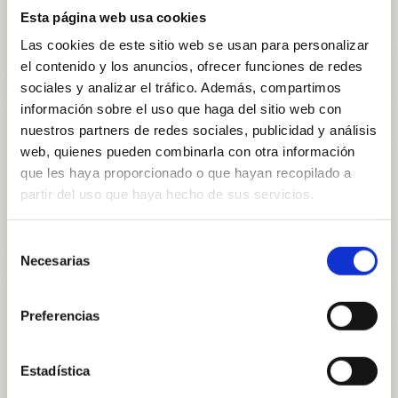
puede adquirir en nuestro almacén Base. De
Esta página web usa cookies
esta manera, podéis colaborar ya sea
Las cookies de este sitio web se usan para personalizar
comprando las papeletas mensuales, como
el contenido y los anuncios, ofrecer funciones de redes
la de septiembre, o el décimo de Navidad
sociales y analizar el tráfico. Además, compartimos
para participar en el sorteo especial.
información sobre el uso que haga del sitio web con
Con un pequeño gesto podéis compartir la
nuestros partners de redes sociales, publicidad y análisis
ilusión del sorteo y, al mismo tiempo,
web, quienes pueden combinarla con otra información
transformar vuestra ayuda en alimentos
que les haya proporcionado o que hayan recopilado a
para quienes más lo necesitan.
partir del uso que haya hecho de sus servicios.
¡Gracias por colaborar y por compartir con
nosotros la ilusión y la solidaridad en estas
Selección
fechas tan especiales!
Necesarias
de
consentimiento
PAPELETA DE SEPTIEMBRE:
Preferencias
Estadística