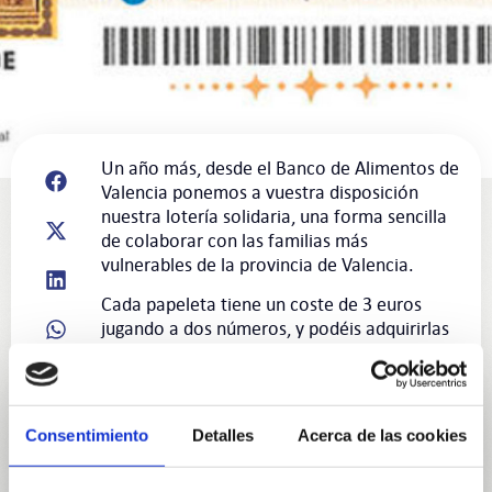
Un año más, desde el Banco de Alimentos de
Valencia ponemos a vuestra disposición
nuestra lotería solidaria, una forma sencilla
de colaborar con las familias más
vulnerables de la provincia de Valencia.
Cada papeleta tiene un coste de 3 euros
jugando a dos números, y podéis adquirirlas
de manera presencial en nuestra sede BASE
en: C/ Unidad de Ejecución Nº1, 29-27
abonando el importe en el momento. Allí
mismo recibiréis vuestra participación.
Consentimiento
Detalles
Acerca de las cookies
Además, contamos con el décimo de
Navidad al número 38036, que también se