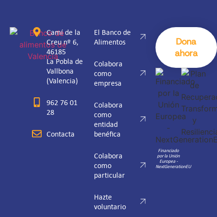
Camí de la
El Banco de
Dona
Creu nº 6,
Alimentos
46185
ahora
La Pobla de
Colabora
Vallbona
como
(Valencia)
empresa
962 76 01
Colabora
28
como
entidad
Contacta
benéfica
Financiado
Colabora
por la Unión
Europea -
como
NextGenerationEU
particular
Hazte
voluntario