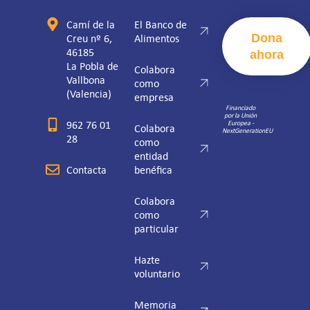
Camí de la
El Banco de
Dona
Creu nº 6,
Alimentos
46185
ahora
La Pobla de
Colabora
Vallbona
como
(Valencia)
empresa
Financiado
por la Unión
962 76 01
Europea -
Colabora
NextGenerationEU
28
como
entidad
Contacta
benéfica
Colabora
como
particular
Hazte
voluntario
Memoria