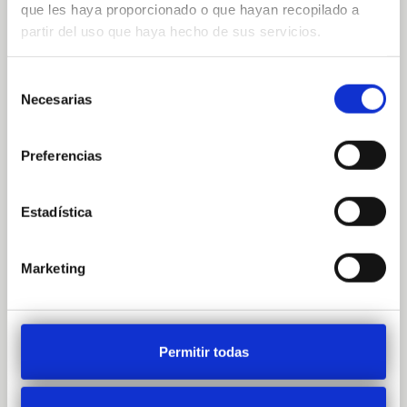
que les haya proporcionado o que hayan recopilado a
plasmados en una serie de fotos que
partir del uso que haya hecho de sus servicios.
incluyen una imagen grupal de los premiados
en esta categoría.
Selección
La nota de prensa destaca, en conjunto, la
Necesarias
de
emotividad del evento y la importancia de
consentimiento
reconocer el esfuerzo colectivo y la
solidaridad que han contribuido a fortalecer
Preferencias
la labor social del Banco de Alimentos de
Valencia.
Estadística
Marketing
Permitir todas