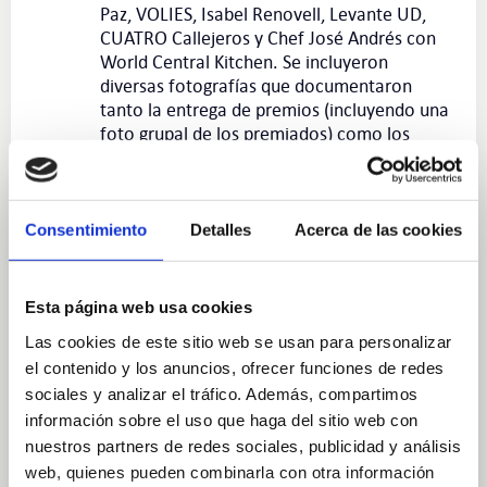
Paz, VOLIES, Isabel Renovell, Levante UD,
CUATRO Callejeros y Chef José Andrés con
World Central Kitchen. Se incluyeron
diversas fotografías que documentaron
tanto la entrega de premios (incluyendo una
foto grupal de los premiados) como los
detalles de cada reconocimiento individual.
En paralelo, durante la misma edición se
agradeció el compromiso y apoyo de
Consentimiento
Detalles
Acerca de las cookies
personas, empresas y ayuntamientos que,
mediante la cesión de sus espacios,
permitieron almacenar, clasificar y repartir
Esta página web usa cookies
los productos DANA. En esta segunda parte
del evento se entregaron reconocimientos a
Las cookies de este sitio web se usan para personalizar
entidades como Anartxy, los ayuntamientos
el contenido y los anuncios, ofrecer funciones de redes
de La Pobla de Vallbona y Benaguasil, la
sociales y analizar el tráfico. Además, compartimos
Cooperativa Agrícola de Bétera (COABE),
información sobre el uso que haga del sitio web con
Celestica Valencia, AZA LOGISTICS, Grupo
nuestros partners de redes sociales, publicidad y análisis
Disber, Conforama-DHL, VAERSA GRUPO,
web, quienes pueden combinarla con otra información
JEISER, Valencia C.F. y Levante U.D., también